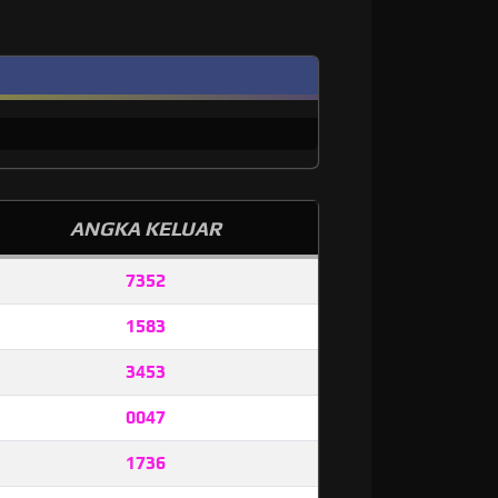
ANGKA KELUAR
7352
1583
3453
0047
1736