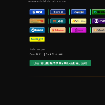
penarikan tidak dapat diproses.
Keterangan:
Bank Aktif
Bank Tidak Aktif
Lihat selengkapnya jam operasional Bank