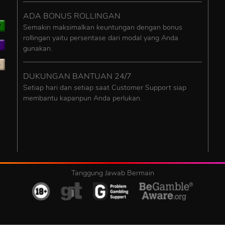
ADA BONUS ROLLINGAN
Semakin maksimalkan keuntungan dengan bonus
rollingan yaitu persentase dari modal yang Anda
gunakan.
DUKUNGAN BANTUAN 24/7
Setiap hari dan setiap saat Customer Support siap
membantu kapanpun Anda perlukan.
Tanggung Jawab Bermain