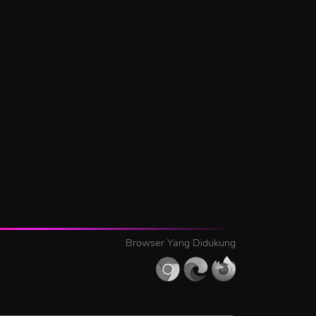
Browser Yang Didukung