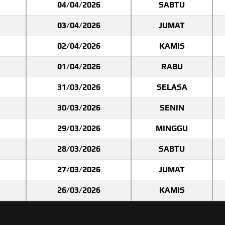
04/04/2026
SABTU
03/04/2026
JUMAT
02/04/2026
KAMIS
01/04/2026
RABU
31/03/2026
SELASA
30/03/2026
SENIN
29/03/2026
MINGGU
28/03/2026
SABTU
27/03/2026
JUMAT
26/03/2026
KAMIS