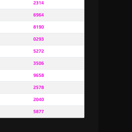
2314
6964
8190
0293
5272
3506
9658
2578
2040
5877