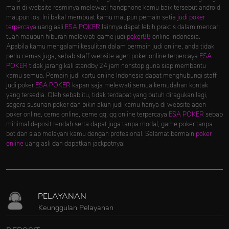
main di website resminya melewati handphone kamu baik tersebut android
maupun ios. Ini bakal membuat kamu maupun pemain setia
judi poker
terpercaya
uang asli
ESA POKER
lainnya dapat lebih praktis dalam mencari
tuah maupun hiburan melewati game judi
poker88
online Indonesia.
Apabila kamu mengalami kesulitan dalam bermain judi online, anda tidak
perlu cemas juga, sebab staff website agen poker online terpercaya
ESA
POKER
tidak jarang kali standby 24 jam nonstop guna siap membantu
kamu semua. Pemain judi kartu online Indonesia dapat menghubungi staff
judi poker
ESA POKER
kapan saja melewati semua kemudahan kontak
yang tersedia. Oleh sebab itu, tidak terdapat yang butuh diragukan lagi,
segera susunan poker dan bikin akun judi kamu hanya di website agen
poker online, ceme online, ceme qq, qq online terpercaya
ESA POKER
sebab
minimal deposit rendah serta dapat juga tanpa modal, game poker tanpa
bot dan siap melayani kamu dengan profesional. Selamat bermain
poker
online
uang asli dan dapatkan jackpotnya!
PELAYANAN
Keunggulan Pelayanan