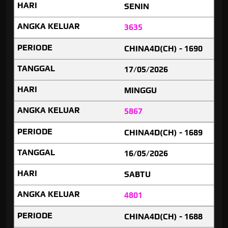
SENIN
3635
CHINA4D(CH) - 1690
17/05/2026
MINGGU
5867
CHINA4D(CH) - 1689
16/05/2026
SABTU
4801
CHINA4D(CH) - 1688