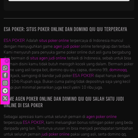
ESA POKER: Situs Poker Online dan Domino Qiu Qiu Terpercaya
ESA POKER
Adalah
situs poker online
terpercaya di Indonesia muncul
dengan menyuguhkan game
agen judi poker
online terlengkap dan terbaik.
Kami menyuruh para penyuka game poker online duit asli guna bergabung
dan bermain di
situs agen judi online
terbaik di Indonesia, sebab untuk bisa
x
bermain disini kamu tidak butuh merogoh kocek yang dalam. Bermain poker
online uang asli tanpa bot, domino qiu qiu, capsa, domino 99,
dominoqq
,
blackjack, samgong di bandar judi poker
ESA POKER
dapat hanya dengan
duit 10rb Rupiah saja. Bukan cuma paling tidak depositnya saja yang kecil
tetapi pun minimal penarikan juga kecil yakni 10 ribu juga.
Game Agen Poker Online dan Domino Qiu Qiu salah satu Judi
Online di ESA POKER
Sebagai apresiasi kami untuk seluruh pemain di
agen poker online
terpercaya
ESA POKER
, kami meluangkan bonus rollingan poker yang beda
daripada yang lain. Tentunya urusan ini bisa menjadi pendapatan tambahan
untuk seluruh pemain
judi poker online
pakai uang asli, serta domino qq,