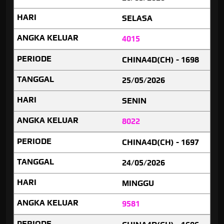
SELASA
4015
CHINA4D(CH) - 1698
25/05/2026
SENIN
8022
CHINA4D(CH) - 1697
24/05/2026
MINGGU
9581