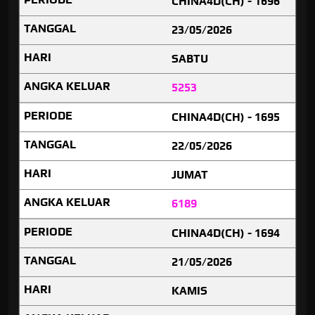
CHINA4D(CH) - 1696
23/05/2026
SABTU
5253
CHINA4D(CH) - 1695
22/05/2026
JUMAT
6189
CHINA4D(CH) - 1694
21/05/2026
KAMIS